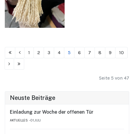
1
2
3
4
5
6
7
8
9
10
Seite 5 von 47
Neuste Beiträge
Einladung zur Woche der offenen Tür
AKTUELLES
01.JULI