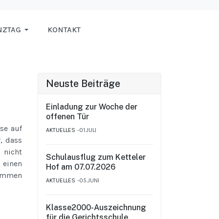
NZTAG
KONTAKT
Neuste Beiträge
Einladung zur Woche der
offenen Tür
use auf
AKTUELLES
01.JULI
, dass
 nicht
Schulausflug zum Ketteler
 einen
Hof am 07.07.2026
nommen
AKTUELLES
05.JUNI
Klasse2000-Auszeichnung
für die Gerichtsschule